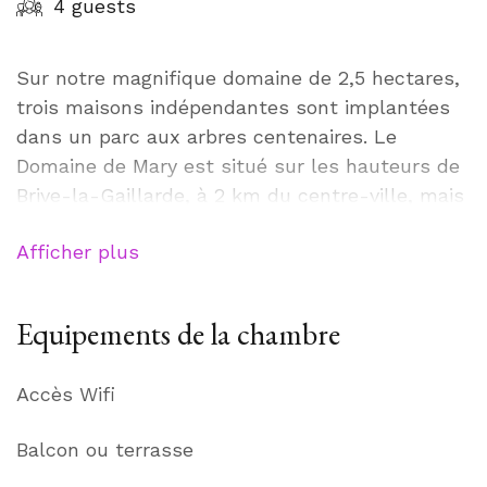
4 guests
Sur notre magnifique domaine de 2,5 hectares,
trois maisons indépendantes sont implantées
dans un parc aux arbres centenaires. Le
Domaine de Mary est situé sur les hauteurs de
Brive-la-Gaillarde, à 2 km du centre-ville, mais
dans un endroit particulièrement calme. Le
Afficher plus
domaine dispose d’une grande piscine chauffée,
d’un court de tennis polyvalent et d’un terrain
de sport, d’équipements de jeux, d’une salle de
Equipements de la chambre
sport et propose des vélos électriques et des
vélos de course pour explorer la belle région.
Accès Wifi
Balcon ou terrasse