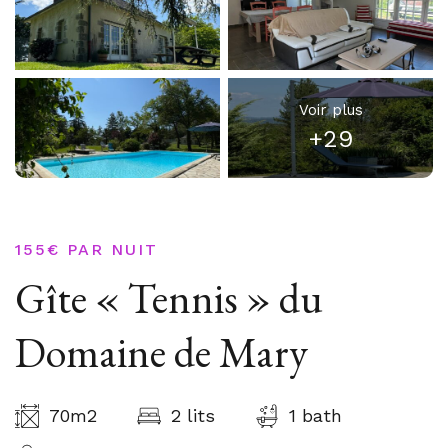
Voir plus
+29
155€
PAR NUIT
Gîte « Tennis » du
Domaine de Mary
70m2
2 lits
1 bath