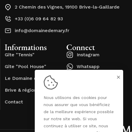
2 Chemin des Vignes, 19100 Brive-la-Gaillarde
+33 (0)6 09 64 82 93
info@domainedemary.fr
Informations
Connect
Gîte "Tennis"
Instagram
Gîte "Pool House"
Whatsapp
Le Domaine de Mary
Brive & région
Nous utilisons des cookies pour
Contact
nous assurer que vous bénéficiez
de la meilleure expérience possible
sur notre site web. Si vous
continuez à utiliser ce site, nous