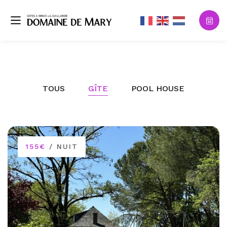
TOUS
GÎTE
POOL HOUSE
155€
/ NUIT